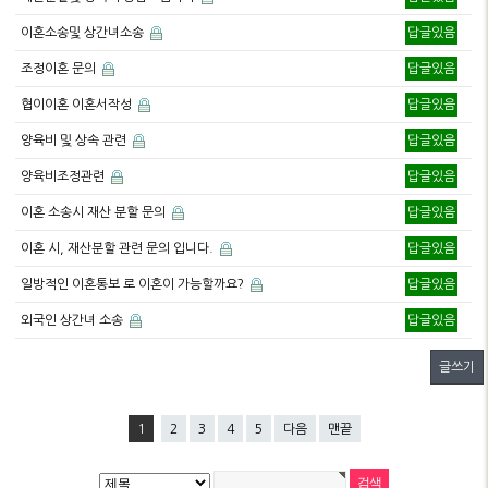
이혼소송및 상간녀소송
답글있음
조정이혼 문의
답글있음
협이이혼 이혼서작성
답글있음
양육비 및 상속 관련
답글있음
양육비조정관련
답글있음
이혼 소송시 재산 분할 문의
답글있음
이혼 시, 재산분할 관련 문의 입니다.
답글있음
일방적인 이혼통보 로 이혼이 가능할까요?
답글있음
외국인 상간녀 소송
답글있음
글쓰기
1
2
3
4
5
다음
맨끝