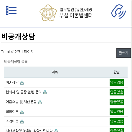
비공개상담
∨
Total 412건
1 페이지
글쓰기
비공개상담 목록
제목
답글
이혼상담
답글있음
협의서 및 공증 관련 문의
답글있음
이혼소송 및 재산분할
답글있음
협의이혼
답글있음
조정이혼
답글있음
재산분할및 양육비 상담드립니다
답글있음