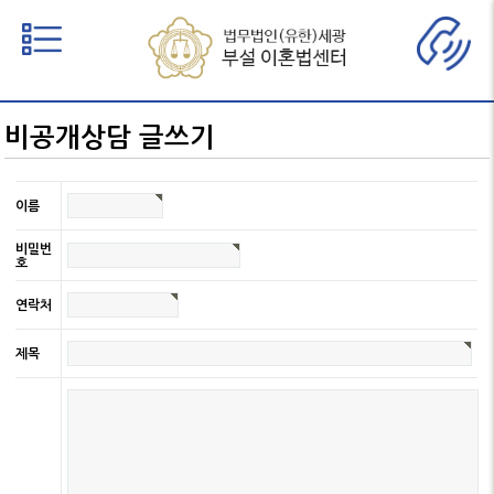
비공개상담 글쓰기
∨
이름
비밀번
호
연락처
제목